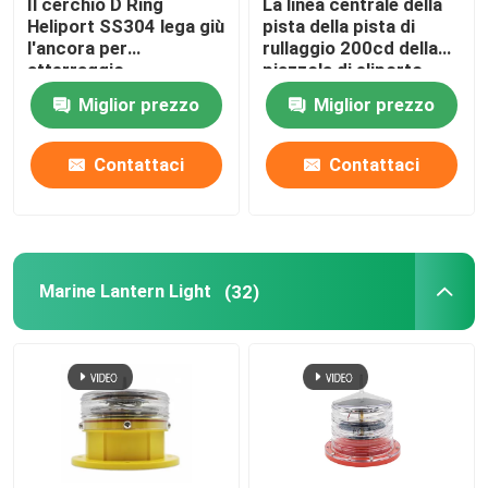
Il cerchio D Ring
La linea centrale della
Heliport SS304 lega giù
pista della pista di
l'ancora per
rullaggio 200cd della
atterraggio
piazzola di eliporto
dell'elicottero
accende la colata di
Miglior prezzo
Miglior prezzo
alluminio
Contattaci
Contattaci
Marine Lantern Light
(32)