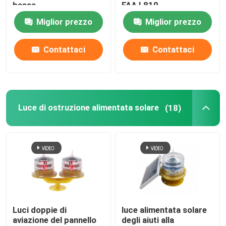
bassa
FAA L810
Miglior prezzo
Miglior prezzo
Giro della fabbrica
Contattaci
Contattaci
Controllo di qualità
Contattici
Luce di ostruzione alimentata solare
(18)
Richieda una citazione
luce di ostruzione di aviazione
Luce di ostruzione alimentata solare
Luci doppie di
luce alimentata solare
aviazione del pannello
degli aiuti alla
Luce di ostruzione degli aerei