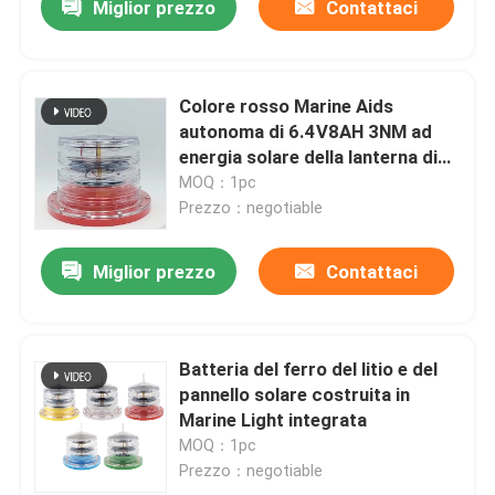
Miglior prezzo
Contattaci
Colore rosso Marine Aids
autonoma di 6.4V8AH 3NM ad
energia solare della lanterna di
navigazione per il fiume interno
MOQ：1pc
Prezzo：negotiable
Miglior prezzo
Contattaci
Batteria del ferro del litio e del
pannello solare costruita in
Marine Light integrata
MOQ：1pc
Prezzo：negotiable