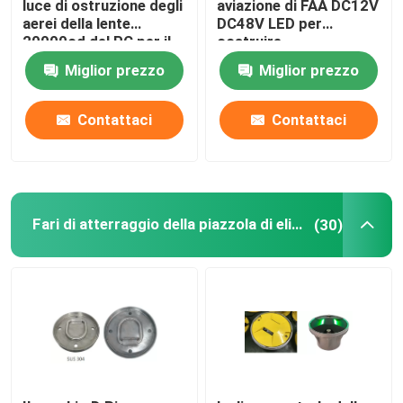
luce di ostruzione degli
aviazione di FAA DC12V
aerei della lente
DC48V LED per
20000cd del PC per il
costruire
Luci del cuscinetto dell'elicottero
camino
Miglior prezzo
Miglior prezzo
Luci di navigazione alimentate solari
Contattaci
Contattaci
Fari di atterraggio della piazzola di eliporto
(30)