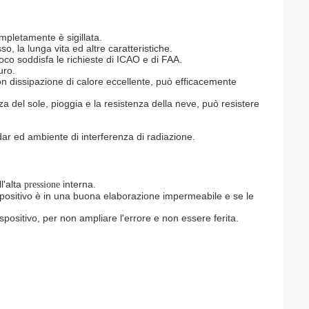
ompletamente è sigillata.
o, la lunga vita ed altre caratteristiche.
oco soddisfa le richieste di ICAO e di FAA.
uro.
con dissipazione di calore eccellente, può efficacemente
nza del sole, pioggia e la resistenza della neve, può resistere
adar ed ambiente di interferenza di radiazione.
l'alta
interna.
pressione
positivo è in
una
buona elaborazione impermeabile e se le
positivo, per non ampliare l'errore e non essere ferita.