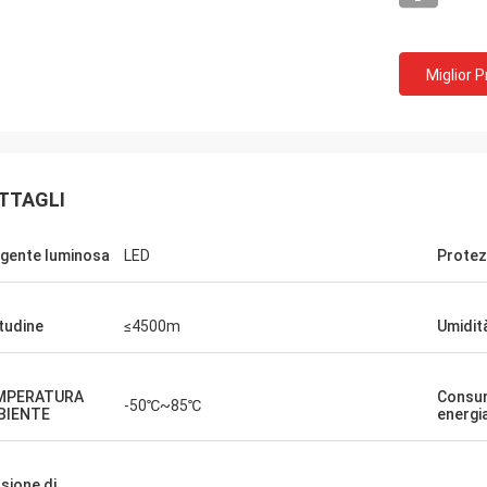
Miglior 
TTAGLI
gente luminosa
LED
Protez
Louis
 un buon prezzo, la gente di
ne di qualità come i vostri prodotti.
itudine
≤4500m
Umidit
MPERATURA
Consu
-50℃~85℃
BIENTE
energi
sione di