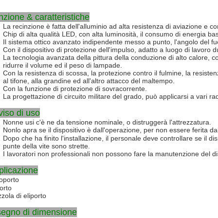
zione & caratteristiche
La recinzione è fatta dell'alluminio ad alta resistenza di aviazione e c
Chip di alta qualità LED, con alta luminosità, il consumo di energia bass
Il sistema ottico avanzato indipendente messo a punto, l'angolo del fu
Con il dispositivo di protezione dell'impulso, adatto a luogo di lavoro d
La tecnologia avanzata della pittura della conduzione di alto calore, 
ridurre il volume ed il peso di lampade.
Con la resistenza di scossa, la protezione contro il fulmine, la resiste
al tifone, alla grandine ed all'altro attacco del maltempo.
Con la funzione di protezione di sovracorrente.
La progettazione di circuito militare del grado, può applicarsi a vari r
viso di uso
Nonne usi c'è ne da tensione nominale, o distruggerà l'attrezzatura.
Nonlo apra se il dispositivo è dall'operazione, per non essere ferita dal
Dopo che ha finito l'installazione, il personale deve controllare se il dis
punte della vite sono strette.
I lavoratori non professionali non possono fare la manutenzione del dis
plicazione
oporto
orto
zola di eliporto
segno di dimensione