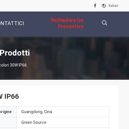
Italian
Richiedere Un
NTATTICI
Preventivo
描
 Prodotti
colori 30W IP66
述
0W IP66
origine
Guangdong, Cina
Green Source