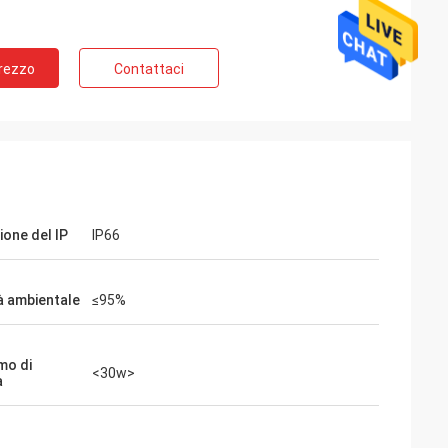
Prezzo
Contattaci
ione del IP
IP66
à ambientale
≤95%
mo di
<30w>
a