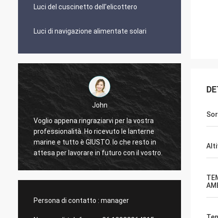
Luci del cuscinetto dell'elicottero
Luci di navigazione alimentate solari
DE
John
Sor
Voglio appena ringraziarvi per la vostra
professionalità. Ho ricevuto le lanterne
Luci ad
marine e tutto è GIUSTO. Io che resto in
aviazio
Alt
attesa per lavorare in futuro con il vostro.
TE
AM
Persona di contatto :
manager
Ten