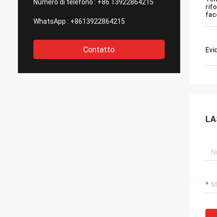
Numero di telefono :
+86 13922864215
rif
fac
WhatsApp :
+8613922864215
Contatto
Evi
LA