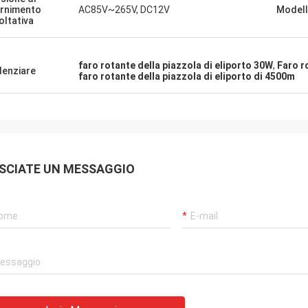
ornimento
AC85V~265V, DC12V
Model
oltativa
faro rotante della piazzola di eliporto 30W
,
Faro r
denziare
faro rotante della piazzola di eliporto di 4500m
SCIATE UN MESSAGGIO