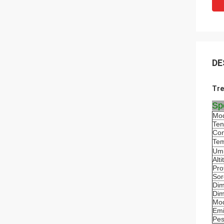
DE
Tre
Sp
Mod
Ten
Con
Tem
Umi
Alti
Pro
Sor
Dim
Dim
Mod
Emi
Pes