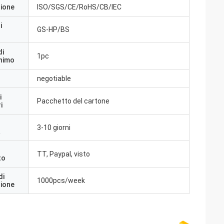
zione
ISO/SGS/CE/RoHS/CB/IEC
i
GS-HP/BS
di
1pc
inimo
negotiable
i
Pacchetto del cartone
i
3-10 giorni
a
TT, Paypal, visto
to
di
1000pcs/week
zione