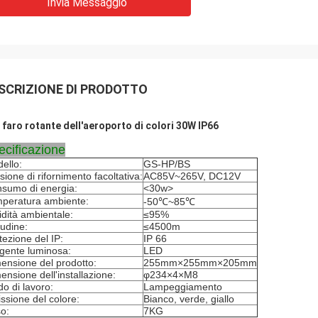
Invia Messaggio
SCRIZIONE DI PRODOTTO
 faro rotante dell'aeroporto di colori 30W IP66
ecificazione
ello:
GS-HP/BS
sione di rifornimento facoltativa:
AC85V~265V, DC12V
sumo di energia:
<30w>
peratura ambiente:
-50℃~85℃
dità ambientale:
≤95%
tudine:
≤4500m
tezione del IP:
IP 66
gente luminosa:
LED
ensione del prodotto:
255mm×255mm×205mm
ensione dell'installazione:
φ234×4×M8
o di lavoro:
Lampeggiamento
ssione del colore:
Bianco, verde, giallo
o:
7KG