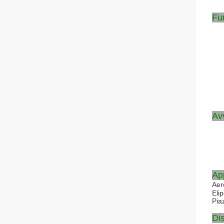
Fun
Av
Ap
Aer
Elip
Piaz
Di