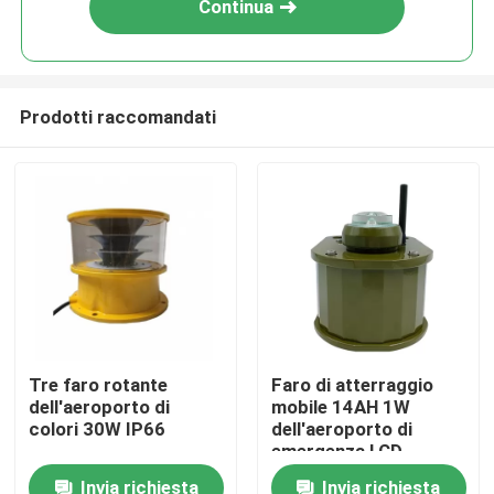
Continua
Prodotti raccomandati
Casa
Tre faro rotante
Faro di atterraggio
dell'aeroporto di
mobile 14AH 1W
Prodotti
colori 30W IP66
dell'aeroporto di
emergenza LCD
dell'esposizione
Invia richiesta
Invia richiesta
Circa noi