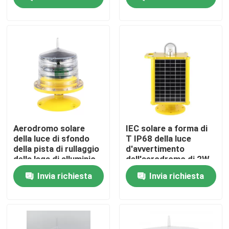
Giro della fabbrica
Controllo di qualità
Contattici
Richieda una citazione
Aerodromo solare
IEC solare a forma di
della luce di sfondo
T IP68 della luce
della pista di rullaggio
d'avvertimento
luce di ostruzione di aviazione
della lega di alluminio
dell'aerodromo di 2W
12AH
12V 9AH
Invia richiesta
Invia richiesta
Luce di ostruzione alimentata solare
Luce di ostruzione degli aerei