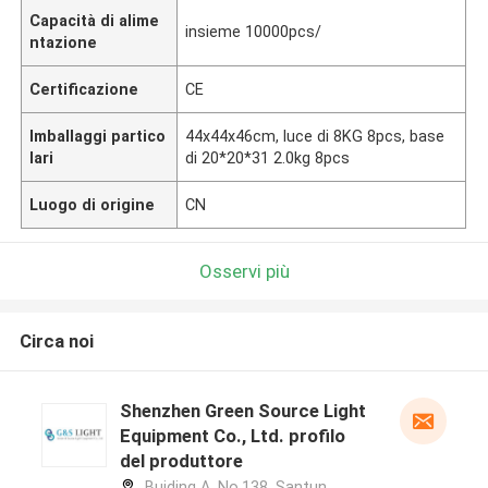
Capacità di alime
insieme 10000pcs/
ntazione
Certificazione
CE
Imballaggi partico
44x44x46cm, luce di 8KG 8pcs, base
lari
di 20*20*31 2.0kg 8pcs
Luogo di origine
CN
Osservi più
Circa noi
Shenzhen Green Source Light
Equipment Co., Ltd. profilo
del produttore
Buiding A, No.138, Santun