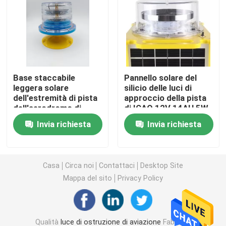
Fari di atterraggio della piazzola di eliporto
Marine Lantern Light
Base staccabile
Pannello solare del
leggera solare
silicio delle luci di
Luci alimentate solari di moto
dell'estremità di pista
approccio della pista
dell'aerodromo di
di ICAO 12V 14AH 5W
12AH 3.2V 6.4V
Luce d'avvertimento di traffico solare
Invia richiesta
Invia richiesta
Luci della pista di rullaggio dell'aeroporto
Casa
Circa noi
Contattaci
Desktop Site
Mappa del sito
Privacy Policy
Regolatore della luce di ostruzione
Luci di avvertimento degli aerei
Qualità
luce di ostruzione di aviazione
Fabbrica